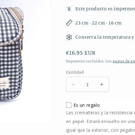
Este producto es imperme
23 cm · 22 cm · 16 cm
Conserva la temperatura y
Precio
€16,95 EUR
habitual
Impuestos incluidos. Los
gastos de e
Cantidad
Cantidad
Reducir
Aumentar
cantidad
cantidad
para
para
Es un regalo
Neverita
Neverita
Las cremalleras y la resistencia
waterproof
waterproof
Vichy
Vichy
en papel. Estará envuelto en un
Negro
Negro
igual que la exterior, con pegat
Bags
Bags