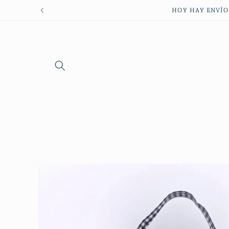
Ir
HOY HAY ENVÍO 
directamente
al contenido
Ir
directamente
a la
información
del producto