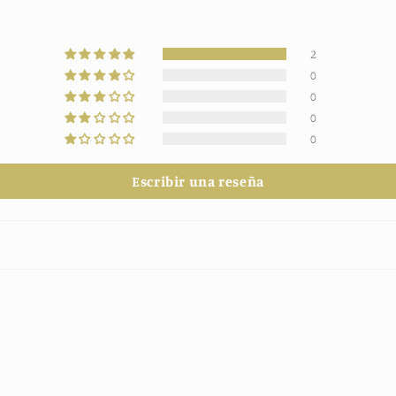
2
0
0
0
0
Escribir una reseña