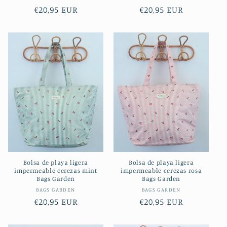
Precio
€20,95 EUR
Precio
€20,95 EUR
habitual
habitual
Bolsa de playa ligera
Bolsa de playa ligera
impermeable cerezas mint
impermeable cerezas rosa
Bags Garden
Bags Garden
Proveedor:
Proveedor:
BAGS GARDEN
BAGS GARDEN
Precio
€20,95 EUR
Precio
€20,95 EUR
habitual
habitual