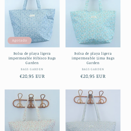
Agotado
Bolsa de playa ligera
Bolsa de playa ligera
impermeable Hibisco Bags
impermeable Lima Bags
Garden
Garden
Proveedor:
Proveedor:
BAGS GARDEN
BAGS GARDEN
Precio
€20,95 EUR
Precio
€20,95 EUR
habitual
habitual