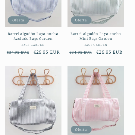
Oferta
Oferta
Barrel algodón Raya ancha
Barrel algodón Raya ancha
Azulado Bags Garden
Mint Bags Garden
Proveedor:
Proveedor:
BAGS GARDEN
BAGS GARDEN
Precio
Precio
€29,95 EUR
Precio
Precio
€29,95 EUR
€34,95 EUR
€34,95 EUR
habitual
de
habitual
de
oferta
oferta
Oferta