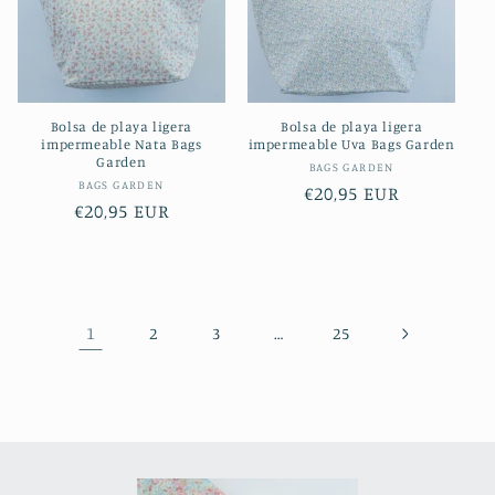
Bolsa de playa ligera
Bolsa de playa ligera
impermeable Nata Bags
impermeable Uva Bags Garden
Garden
Proveedor:
BAGS GARDEN
Proveedor:
BAGS GARDEN
Precio
€20,95 EUR
Precio
€20,95 EUR
habitual
habitual
1
…
2
3
25