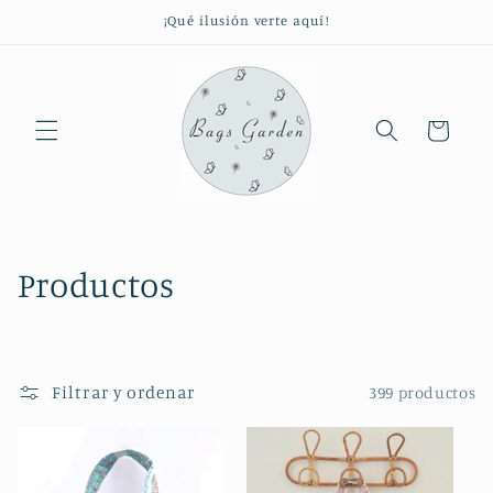
Ir
¡Qué ilusión verte aquí!
directamente
al contenido
Carrito
C
Productos
o
l
Filtrar y ordenar
399 productos
e
c