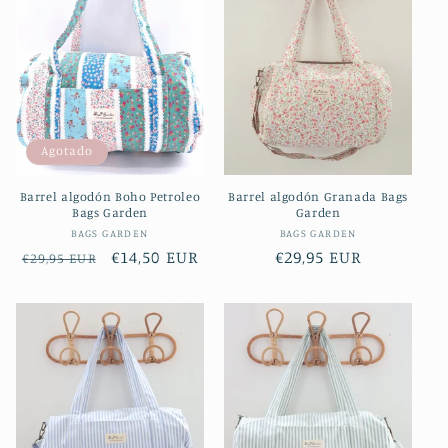
c
i
ó
n
Agotado
:
Barrel algodón Boho Petroleo
Barrel algodón Granada Bags
Bags Garden
Garden
Proveedor:
Proveedor:
BAGS GARDEN
BAGS GARDEN
Precio
Precio
€14,50 EUR
Precio
€29,95 EUR
€29,95 EUR
habitual
de
habitual
oferta