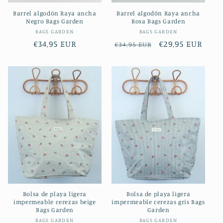
Barrel algodón Raya ancha
Barrel algodón Raya ancha
Negro Bags Garden
Rosa Bags Garden
Proveedor:
Proveedor:
BAGS GARDEN
BAGS GARDEN
Precio
€34,95 EUR
Precio
Precio
€29,95 EUR
€34,95 EUR
habitual
habitual
de
oferta
Bolsa de playa ligera
Bolsa de playa ligera
impermeable cerezas beige
impermeable cerezas gris Bags
Bags Garden
Garden
Proveedor:
Proveedor:
BAGS GARDEN
BAGS GARDEN