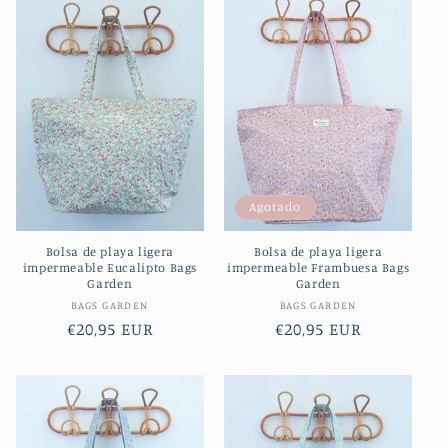
Agotado
Bolsa de playa ligera
Bolsa de playa ligera
impermeable Eucalipto Bags
impermeable Frambuesa Bags
Garden
Garden
Proveedor:
Proveedor:
BAGS GARDEN
BAGS GARDEN
Precio
€20,95 EUR
Precio
€20,95 EUR
habitual
habitual