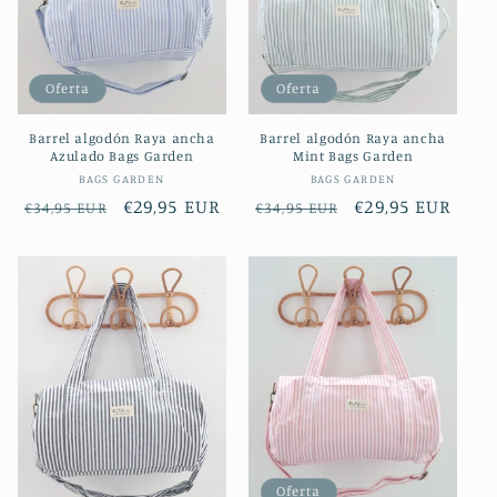
Oferta
Oferta
Barrel algodón Raya ancha
Barrel algodón Raya ancha
Azulado Bags Garden
Mint Bags Garden
Proveedor:
Proveedor:
BAGS GARDEN
BAGS GARDEN
Precio
Precio
€29,95 EUR
Precio
Precio
€29,95 EUR
€34,95 EUR
€34,95 EUR
habitual
de
habitual
de
oferta
oferta
Oferta