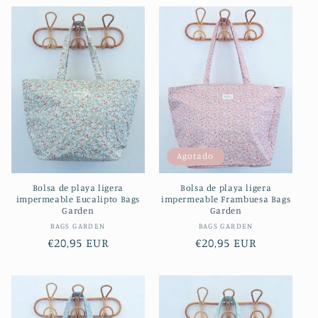
Agotado
Bolsa de playa ligera
Bolsa de playa ligera
impermeable Eucalipto Bags
impermeable Frambuesa Bags
Garden
Garden
Proveedor:
Proveedor:
BAGS GARDEN
BAGS GARDEN
Precio
€20,95 EUR
Precio
€20,95 EUR
habitual
habitual