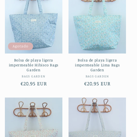
Agotado
Bolsa de playa ligera
Bolsa de playa ligera
impermeable Hibisco Bags
impermeable Lima Bags
Garden
Garden
Proveedor:
Proveedor:
BAGS GARDEN
BAGS GARDEN
Precio
€20,95 EUR
Precio
€20,95 EUR
habitual
habitual