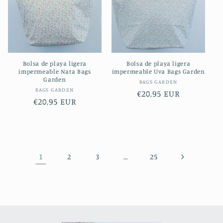
Bolsa de playa ligera
Bolsa de playa ligera
impermeable Nata Bags
impermeable Uva Bags Garden
Garden
Proveedor:
BAGS GARDEN
Proveedor:
BAGS GARDEN
Precio
€20,95 EUR
Precio
€20,95 EUR
habitual
habitual
1
…
2
3
25