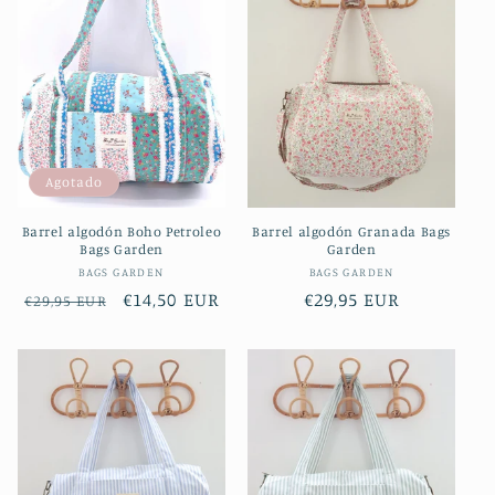
c
i
ó
n
Agotado
:
Barrel algodón Boho Petroleo
Barrel algodón Granada Bags
Bags Garden
Garden
Proveedor:
Proveedor:
BAGS GARDEN
BAGS GARDEN
Precio
Precio
€14,50 EUR
Precio
€29,95 EUR
€29,95 EUR
habitual
de
habitual
oferta