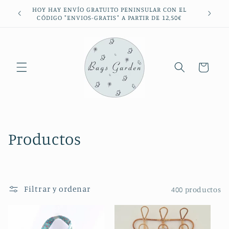
Ir
HOY HAY ENVÍO GRATUITO PENINSULAR CON EL
directamente
CÓDIGO "ENVIOS-GRATIS" A PARTIR DE 12,50€
al contenido
Carrito
C
Productos
o
l
Filtrar y ordenar
400 productos
e
c