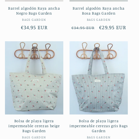
Barrel algodón Raya ancha
Barrel algodón Raya ancha
Negro Bags Garden
Rosa Bags Garden
Proveedor:
Proveedor:
BAGS GARDEN
BAGS GARDEN
Precio
€34,95 EUR
Precio
Precio
€29,95 EUR
€34,95 EUR
habitual
habitual
de
oferta
Bolsa de playa ligera
Bolsa de playa ligera
impermeable cerezas beige
impermeable cerezas gris Bags
Bags Garden
Garden
Proveedor:
Proveedor:
BAGS GARDEN
BAGS GARDEN