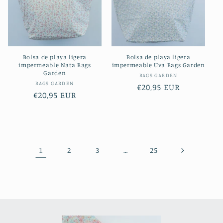
Bolsa de playa ligera
Bolsa de playa ligera
impermeable Nata Bags
impermeable Uva Bags Garden
Garden
Proveedor:
BAGS GARDEN
Proveedor:
BAGS GARDEN
Precio
€20,95 EUR
Precio
€20,95 EUR
habitual
habitual
1
…
2
3
25