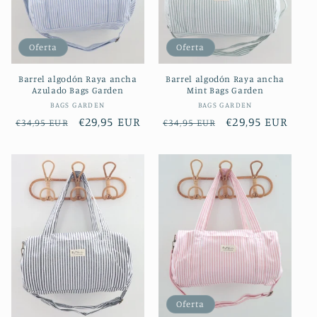
Oferta
Oferta
Barrel algodón Raya ancha
Barrel algodón Raya ancha
Azulado Bags Garden
Mint Bags Garden
Proveedor:
Proveedor:
BAGS GARDEN
BAGS GARDEN
Precio
Precio
€29,95 EUR
Precio
Precio
€29,95 EUR
€34,95 EUR
€34,95 EUR
habitual
de
habitual
de
oferta
oferta
Oferta