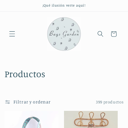
Ir
¡Qué ilusión verte aquí!
directamente
al contenido
Carrito
C
Productos
o
l
Filtrar y ordenar
399 productos
e
c