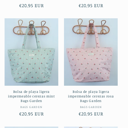
Precio
€20,95 EUR
Precio
€20,95 EUR
habitual
habitual
Bolsa de playa ligera
Bolsa de playa ligera
impermeable cerezas mint
impermeable cerezas rosa
Bags Garden
Bags Garden
Proveedor:
Proveedor:
BAGS GARDEN
BAGS GARDEN
Precio
€20,95 EUR
Precio
€20,95 EUR
habitual
habitual