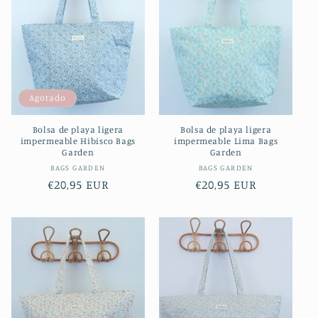
Agotado
Bolsa de playa ligera
Bolsa de playa ligera
impermeable Hibisco Bags
impermeable Lima Bags
Garden
Garden
Proveedor:
Proveedor:
BAGS GARDEN
BAGS GARDEN
Precio
€20,95 EUR
Precio
€20,95 EUR
habitual
habitual