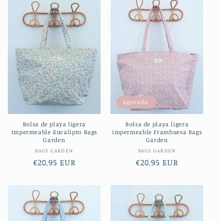
Agotado
Bolsa de playa ligera
Bolsa de playa ligera
impermeable Eucalipto Bags
impermeable Frambuesa Bags
Garden
Garden
Proveedor:
Proveedor:
BAGS GARDEN
BAGS GARDEN
Precio
€20,95 EUR
Precio
€20,95 EUR
habitual
habitual