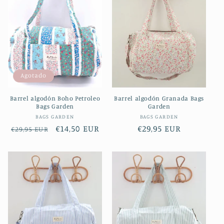
c
i
ó
n
Agotado
:
Barrel algodón Boho Petroleo
Barrel algodón Granada Bags
Bags Garden
Garden
Proveedor:
Proveedor:
BAGS GARDEN
BAGS GARDEN
Precio
Precio
€14,50 EUR
Precio
€29,95 EUR
€29,95 EUR
habitual
de
habitual
oferta