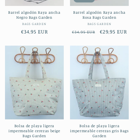
Barrel algodón Raya ancha
Barrel algodón Raya ancha
Negro Bags Garden
Rosa Bags Garden
Proveedor:
Proveedor:
BAGS GARDEN
BAGS GARDEN
Precio
€34,95 EUR
Precio
Precio
€29,95 EUR
€34,95 EUR
habitual
habitual
de
oferta
Bolsa de playa ligera
Bolsa de playa ligera
impermeable cerezas beige
impermeable cerezas gris Bags
Bags Garden
Garden