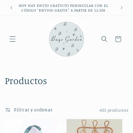
Ir
HOY HAY ENVÍO GRATUITO PENINSULAR CON EL
directamente
CÓDIGO "ENVIOS-GRATIS" A PARTIR DE 12,50€
al contenido
Carrito
C
Productos
o
l
Filtrar y ordenar
403 productos
e
c