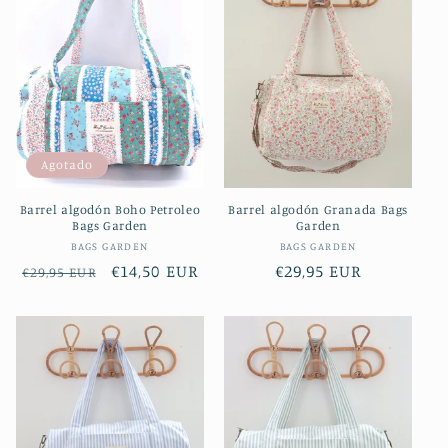
c
i
ó
n
Agotado
:
Barrel algodón Boho Petroleo
Barrel algodón Granada Bags
Bags Garden
Garden
Proveedor:
Proveedor:
BAGS GARDEN
BAGS GARDEN
Precio
Precio
€14,50 EUR
Precio
€29,95 EUR
€29,95 EUR
habitual
de
habitual
oferta