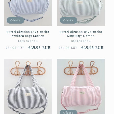
Oferta
Oferta
Barrel algodón Raya ancha
Barrel algodón Raya ancha
Azulado Bags Garden
Mint Bags Garden
Proveedor:
Proveedor:
BAGS GARDEN
BAGS GARDEN
Precio
Precio
€29,95 EUR
Precio
Precio
€29,95 EUR
€34,95 EUR
€34,95 EUR
habitual
de
habitual
de
oferta
oferta
Oferta