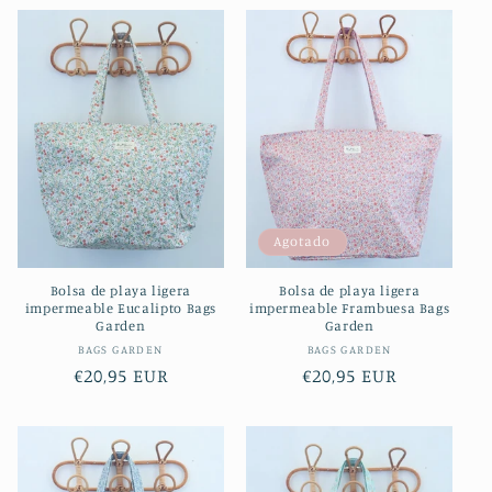
Agotado
Bolsa de playa ligera
Bolsa de playa ligera
impermeable Eucalipto Bags
impermeable Frambuesa Bags
Garden
Garden
Proveedor:
Proveedor:
BAGS GARDEN
BAGS GARDEN
Precio
€20,95 EUR
Precio
€20,95 EUR
habitual
habitual