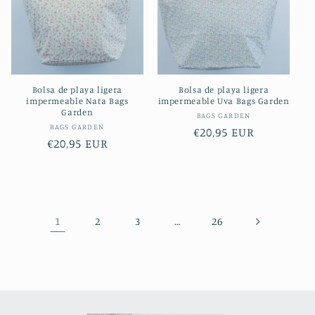
Bolsa de playa ligera
Bolsa de playa ligera
impermeable Nata Bags
impermeable Uva Bags Garden
Garden
Proveedor:
BAGS GARDEN
Proveedor:
BAGS GARDEN
Precio
€20,95 EUR
Precio
€20,95 EUR
habitual
habitual
1
…
2
3
26