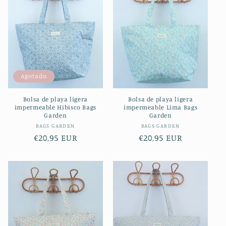
Agotado
Bolsa de playa ligera
Bolsa de playa ligera
impermeable Hibisco Bags
impermeable Lima Bags
Garden
Garden
Proveedor:
Proveedor:
BAGS GARDEN
BAGS GARDEN
Precio
€20,95 EUR
Precio
€20,95 EUR
habitual
habitual