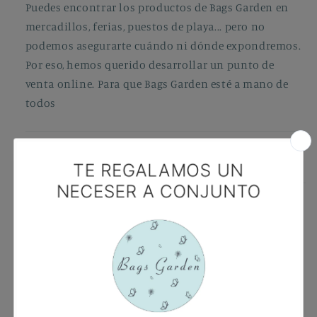
Puedes encontrar los productos de Bags Garden en
mercadillos, ferias, puestos de playa... pero no
podemos asegurarte cuándo ni dónde expondremos.
Por eso, hemos querido desarrollar un punto de
venta online. Para que Bags Garden esté a mano de
todos
CÓMO CUIDAR TU PRODUCTO DE BAGS
GARDEN
Reseñas de Clientes
5.00 de 5
Basado en 2 reseñas
2
0