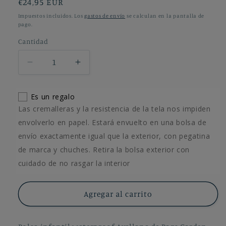
Precio
€24,95 EUR
habitual
Impuestos incluidos. Los
gastos de envío
se calculan en la pantalla de
pago.
Cantidad
Cantidad
Reducir
Aumentar
cantidad
cantidad
para
para
Es un regalo
Bolsa
Bolsa
Las cremalleras y la resistencia de la tela nos impiden
infantil
infantil
waterproof
waterproof
envolverlo en papel. Estará envuelto en una bolsa de
Avellana
Avellana
envío exactamente igual que la exterior, con pegatina
Bags
Bags
de marca y chuches. Retira la bolsa exterior con
Garden
Garden
cuidado de no rasgar la interior
Agregar al carrito