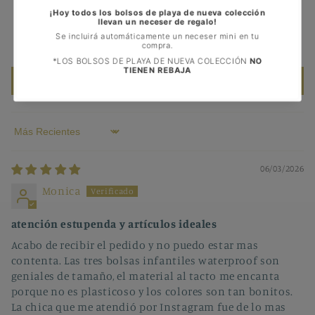
0
0
0
Escribir una reseña
Sort by
06/03/2026
Monica
atención estupenda y artículos ideales
Acabo de recibir el pedido y no puedo estar mas
contenta. Las tres bolsas infantiles waterproof son
geniales de tamaño, el material al tacto me encanta
porque no es plasticoso y los colores son tan bonitos.
La chica que me atendió por Instagram fue de lo mas