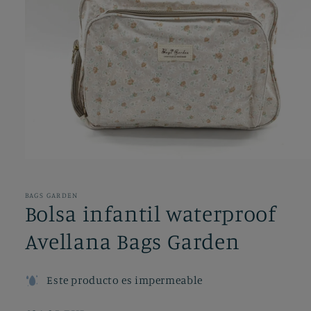
Abrir
elemento
multimedia
1
BAGS GARDEN
en
Bolsa infantil waterproof
una
ventana
Avellana Bags Garden
modal
Este producto es impermeable