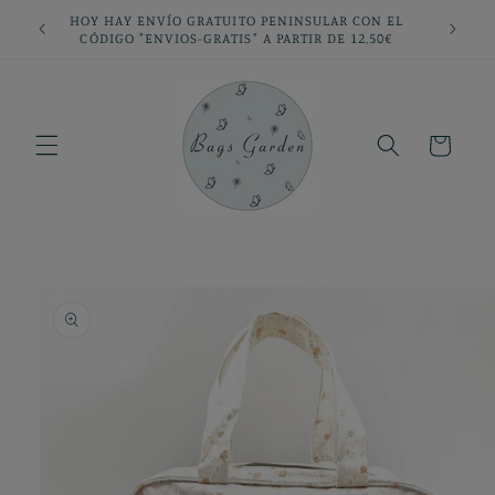
Ir
HOY HAY ENVÍO GRATUITO PENINSULAR CON EL
directamente
CÓDIGO "ENVIOS-GRATIS" A PARTIR DE 12,50€
al contenido
Carrito
Ir
directamente
a la
información
del producto